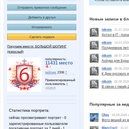
Чтобы оставлять ко
Отправить приватное сообщение
Добавить в друзья
Новые записи в бл
Игнорировать
nikom
21.07.202
Хотел в IT - поп
Сделать подарок
nikom
18.07.202
Покупаем вместе: БОЛЬШОЙ ШОПИНГ
Полдневное лет
(взрослый)
nikom
08.07.202
популярность:
Азбука для Бура
11431 место
-6 ↓
nikom
05.06.202
рейтинг
2336
?
К Дню русского 
Привилегированный
nikom
05.06.202
пользователь
6
В связи с пмэф-
уровня
Популярные за не
Статистика портрета:
Olgs
04.08.2026 
сейчас просматривают портрет - 0
Фото вещей из ки
зарегистрированные пользователи
Мил@н@
31.07
посетившие портрет за 7 дней - 1