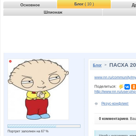
Блог
( 10 )
Основное
Д
Шпионаж
ПАСХА 20
>
Блог
www.nn.ru/community/my
Поделиться:
http://www.nn.ru/user.
Резус-конфликт
0 комментариев
. Ва
Портрет заполнен на 67 %