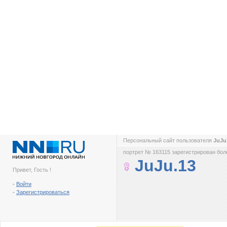
Персональный сайт пользователя
JuJu
портрет № 163115 зарегистрирован боле
JuJu.13
Привет, Гость !
-
Войти
-
Зарегистрироваться