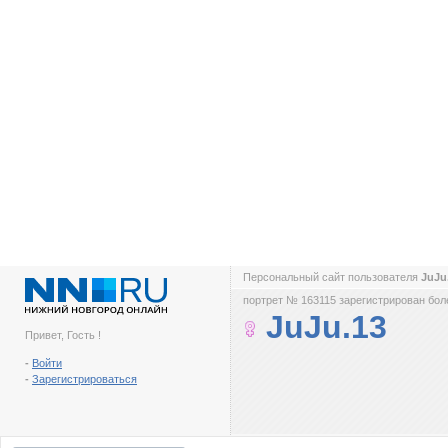
Персональный сайт пользователя
JuJu
портрет № 163115 зарегистрирован боле
JuJu.13
Привет, Гость !
-
Войти
-
Зарегистрироваться