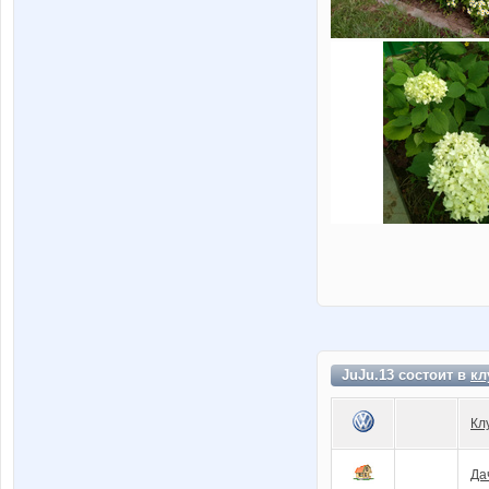
JuJu.13 состоит в
кл
Кл
Да