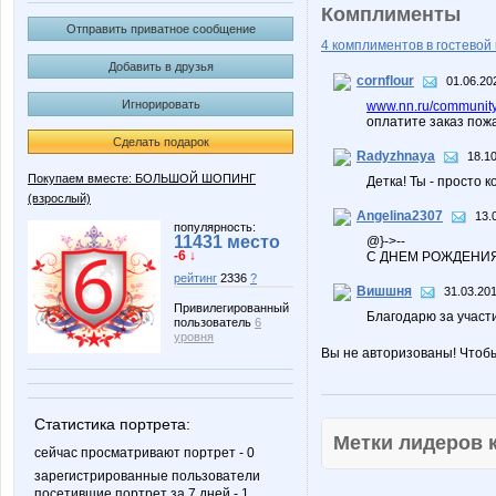
Комплименты
Отправить приватное сообщение
4 комплиментов в гостевой 
Добавить в друзья
cornflour
01.06.20
Игнорировать
www.nn.ru/community
оплатите заказ пож
Сделать подарок
Radyzhnaya
18.10
Покупаем вместе: БОЛЬШОЙ ШОПИНГ
Детка! Ты - просто к
(взрослый)
Angelina2307
13.
популярность:
11431 место
@}->--
-6 ↓
С ДНЕМ РОЖДЕНИЯ
рейтинг
2336
?
Вишшня
31.03.201
Привилегированный
Благодарю за участи
пользователь
6
уровня
Вы не авторизованы! Чтоб
Статистика портрета:
Метки лидеров
сейчас просматривают портрет - 0
зарегистрированные пользователи
посетившие портрет за 7 дней - 1